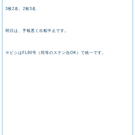
3枚2名、2枚3名
明日は、予報悪く出船中止です。
※ビシはFL80号（同等のステン缶OK）で統一です。