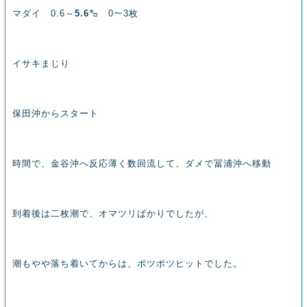
マダイ 0.6～
5.6
㌔ 0～3枚
イサキまじり
保田沖からスタート
時間で、金谷沖へ反応薄く数回流して、ダメで冨浦沖へ移動
到着後は二枚潮で、オマツリばかりでしたが、
潮もやや落ち着いてからは、ポツポツヒットでした。