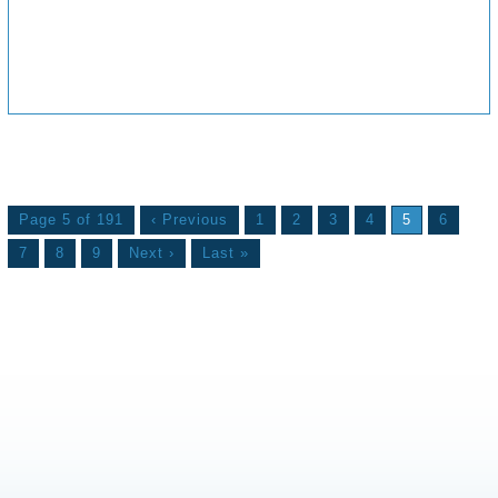
Page 5 of 191
‹ Previous
1
2
3
4
5
6
7
8
9
Next ›
Last »