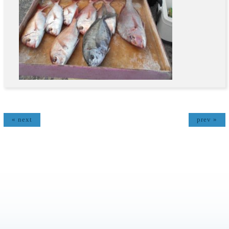
« next
prev »