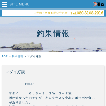
SITE MENU
ご予約・各種お問い合わせ
釣果情報
TOP
>
釣果情報
>
マダイ好調
マダイ好調
Tweet
マダイ ０．３～２．３㌔ ３～７枚
潮が速かったのですが、キロクラスを中心にポツポツ食い
がありました。