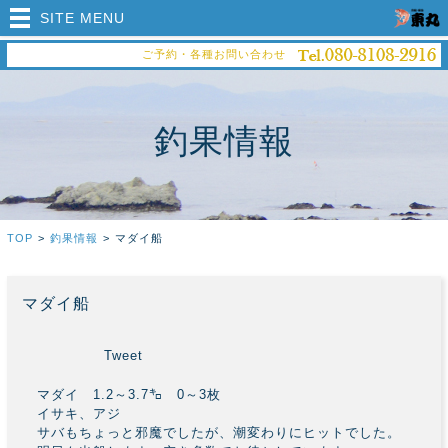
SITE MENU
ご予約・各種お問い合わせ
釣果情報
TOP
>
釣果情報
>
マダイ船
マダイ船
Tweet
マダイ 1.2～3.7㌔ 0～3枚
イサキ、アジ
サバもちょっと邪魔でしたが、潮変わりにヒットでした。