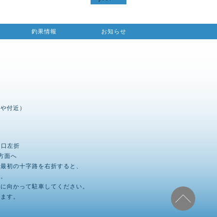
釣果情報
お知らせ
んや付近）
出口左折
方面へ
、最初の十字路を右折すると、
す。
海に向かって駐車してください。
います。