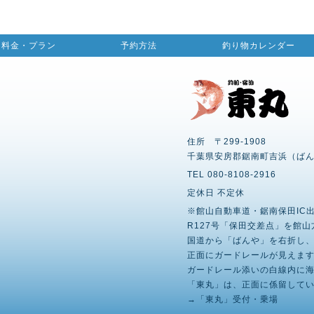
料金・プラン
予約方法
釣り物カレンダー
住所 〒299-1908
千葉県安房郡鋸南町吉浜（ば
TEL
080-8108-2916
定休日 不定休
※館山自動車道・鋸南保田IC
R127号「保田交差点」を館山
国道から「ばんや」を右折し
正面にガードレールが見えま
ガードレール添いの白線内に
「東丸」は、正面に係留して
→「東丸」受付・乗場