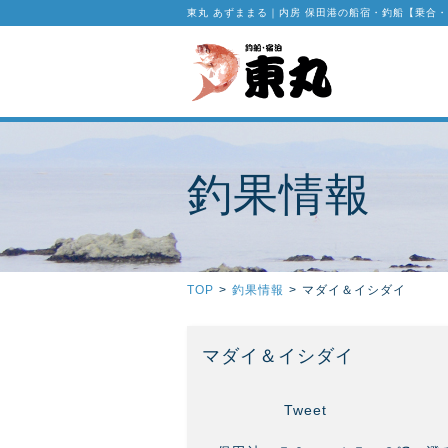
東丸 あずままる｜内房 保田港の船宿・釣船【乗合
釣果情報
TOP
>
釣果情報
>
マダイ＆イシダイ
マダイ＆イシダイ
Tweet