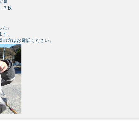
み潮
～３枚
。
した。
ます。
望の方はお電話ください。