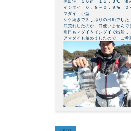
保田沖 ５０ｍ １５，３℃ 澄
イシダイ ０．８～０．９㌔ ０
マダイ 小型
シケ続きで久しぶりの出船でした
底荒れしたのか、口使いませんで
明日もマダイ＆イシダイで出船し
アマダイも始めましたので、ご希
« next